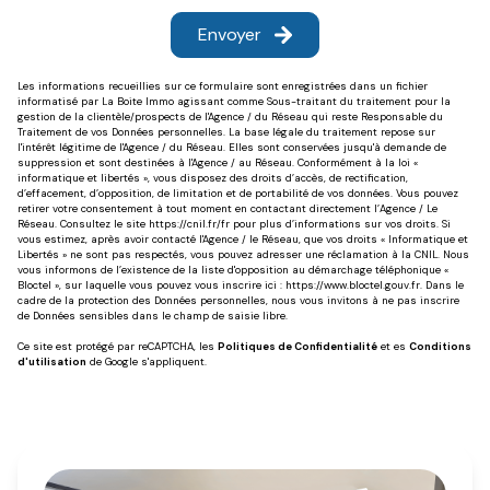
Envoyer
Les informations recueillies sur ce formulaire sont enregistrées dans un fichier
informatisé par La Boite Immo agissant comme Sous-traitant du traitement pour la
gestion de la clientèle/prospects de l'Agence / du Réseau qui reste Responsable du
Traitement de vos Données personnelles. La base légale du traitement repose sur
l'intérêt légitime de l'Agence / du Réseau. Elles sont conservées jusqu'à demande de
suppression et sont destinées à l'Agence / au Réseau. Conformément à la loi «
informatique et libertés », vous disposez des droits d’accès, de rectification,
d’effacement, d’opposition, de limitation et de portabilité de vos données. Vous pouvez
retirer votre consentement à tout moment en contactant directement l’Agence / Le
Réseau. Consultez le site
https://cnil.fr/fr
pour plus d’informations sur vos droits. Si
vous estimez, après avoir contacté l'Agence / le Réseau, que vos droits « Informatique et
Libertés » ne sont pas respectés, vous pouvez adresser une réclamation à la CNIL. Nous
vous informons de l’existence de la liste d'opposition au démarchage téléphonique «
Bloctel », sur laquelle vous pouvez vous inscrire ici :
https://www.bloctel.gouv.fr
. Dans le
cadre de la protection des Données personnelles, nous vous invitons à ne pas inscrire
de Données sensibles dans le champ de saisie libre.
Ce site est protégé par reCAPTCHA, les
Politiques de Confidentialité
et es
Conditions
d'utilisation
de Google s'appliquent.