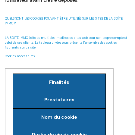
l’utilisateur avant d’être déposés.
QUELS SONT LES COOKIES POUVANT ÊTRE UTILISÉS SUR LES SITES DE LA BOÎTE
IMMO ?
LA BOITE IMMO édite de multiples modèles de sites web pour son propre compte et
celui de ses clients. Le tableau ci-dessous présente l’ensemble des cookies
figurants sur ce site.
Cookies nécessaires
Finalités
Prestataires
Nom du cookie
Durée de vie du cookie