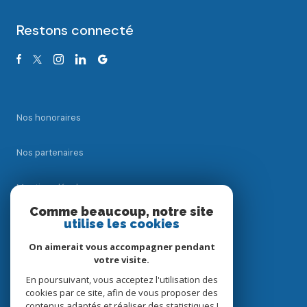
Restons connecté
Nos honoraires
Nos partenaires
Mentions légales
Comme beaucoup, notre site
Admin
utilise les cookies
On aimerait vous accompagner pendant
Politique RGPD
votre visite.
En poursuivant, vous acceptez l'utilisation des
Cookies
cookies par ce site, afin de vous proposer des
contenus adaptés et réaliser des statistiques !