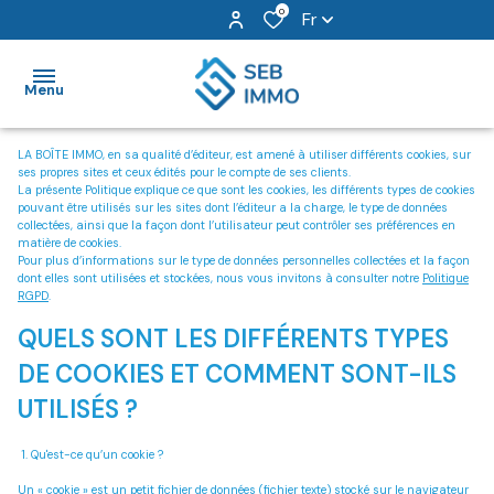
0
Fr
Menu
LA BOÎTE IMMO, en sa qualité d’éditeur, est amené à utiliser différents cookies, sur
ses propres sites et ceux édités pour le compte de ses clients.
Accueil
La présente Politique explique ce que sont les cookies, les différents types de cookies
pouvant être utilisés sur les sites dont l’éditeur a la charge, le type de données
Nos
collectées, ainsi que la façon dont l’utilisateur peut contrôler ses préférences en
matière de cookies.
ventes
Pour plus d’informations sur le type de données personnelles collectées et la façon
dont elles sont utilisées et stockées, nous vous invitons à consulter notre
Politique
RGPD
.
Nos
QUELS SONT LES DIFFÉRENTS TYPES
locations
DE COOKIES ET COMMENT SONT-ILS
Locations
UTILISÉS ?
immo pro
1. Qu'est-ce qu’un cookie ?
Alerte
Un « cookie » est un petit fichier de données (fichier texte) stocké sur le navigateur