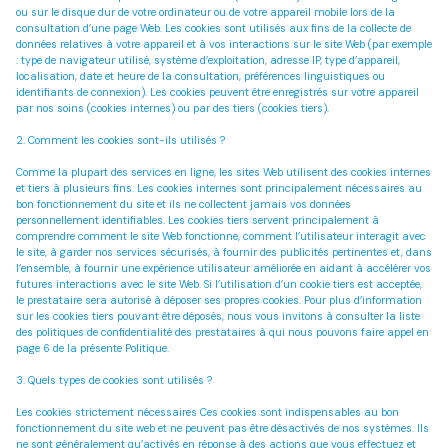
E-mail
ou sur le disque dur de votre ordinateur ou de votre appareil mobile lors de la
consultation d’une page Web. Les cookies sont utilisés aux fins de la collecte de
Contact
données relatives à votre appareil et à vos interactions sur le site Web (par exemple
: type de navigateur utilisé, système d’exploitation, adresse IP, type d’appareil,
localisation, date et heure de la consultation, préférences linguistiques ou
identifiants de connexion). Les cookies peuvent être enregistrés sur votre appareil
par nos soins (cookies internes) ou par des tiers (cookies tiers).
2. Comment les cookies sont-ils utilisés ?
Comme la plupart des services en ligne, les sites Web utilisent des cookies internes
et tiers à plusieurs fins. Les cookies internes sont principalement nécessaires au
bon fonctionnement du site et ils ne collectent jamais vos données
personnellement identifiables. Les cookies tiers servent principalement à
comprendre comment le site Web fonctionne, comment l’utilisateur interagit avec
le site, à garder nos services sécurisés, à fournir des publicités pertinentes et, dans
l’ensemble, à fournir une expérience utilisateur améliorée en aidant à accélérer vos
futures interactions avec le site Web. Si l’utilisation d’un cookie tiers est acceptée,
le prestataire sera autorisé à déposer ses propres cookies. Pour plus d’information
sur les cookies tiers pouvant être déposés, nous vous invitons à consulter la liste
des politiques de confidentialité des prestataires à qui nous pouvons faire appel en
page 6 de la présente Politique.
3. Quels types de cookies sont utilisés ?
Les cookies strictement nécessaires
Ces cookies sont indispensables au bon
fonctionnement du site web et ne peuvent pas être désactivés de nos systèmes. Ils
ne sont généralement qu’activés en réponse à des actions que vous effectuez et