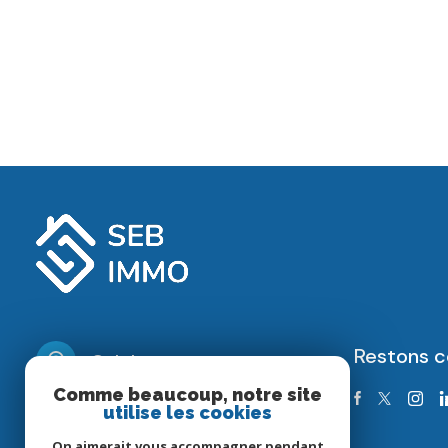
E-mail
Contact
Restons 
Seb Immo
Comme beaucoup, notre site
06 21 66 21 44
utilise les cookies
sebastien@sebimmo.fr
On aimerait vous accompagner pendant