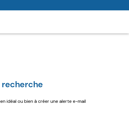
er
Aucune annonce trouvée
Réinitialiser
e recherche
en idéal ou bien à créer une alerte e-mail