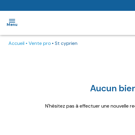
Menu
Accueil
Vente pro
St cyprien
Accueil
Acheter
Louer
Estimer
Nos
Type de commerce
ventes
Localisat
De l'ancien
à l'année
De l'immo pro
Nos
Aucun bien
locations
Locations
N'hésitez pas à effectuer une nouvelle re
immo pro
Alerte