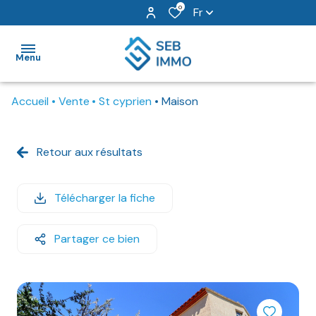
0
Fr
Menu
Accueil
Vente
St cyprien
Maison
Accueil
Nos
Retour aux résultats
ventes
Nos
Télécharger la fiche
locations
Partager ce bien
Locations
immo pro
Alerte