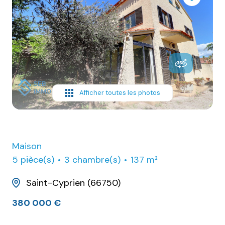
E-mail
Contact
Afficher toutes les photos
Maison
5 pièce(s)
3 chambre(s)
137 m²
Saint-Cyprien (66750)
380 000 €