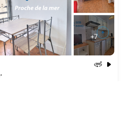
+7
²
79 000 €