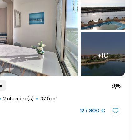
+10
ur
2 chambre(s)
37.5 m²
127 800 €