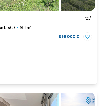
ambre(s)
164 m²
599 000 €