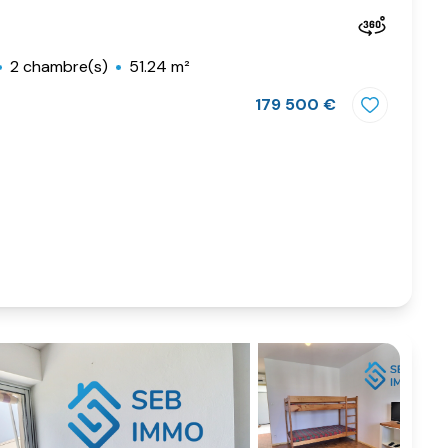
2 chambre(s)
51.24 m²
179 500 €